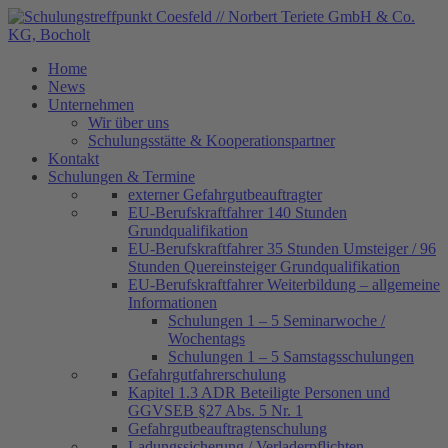
Home
News
Unternehmen
Wir über uns
Schulungsstätte & Kooperationspartner
Kontakt
Schulungen & Termine
externer Gefahrgutbeauftragter
EU-Berufskraftfahrer 140 Stunden
Grundqualifikation
EU-Berufskraftfahrer 35 Stunden Umsteiger / 96
Stunden Quereinsteiger Grundqualifikation
EU-Berufskraftfahrer Weiterbildung – allgemeine
Informationen
Schulungen 1 – 5 Seminarwoche /
Wochentags
Schulungen 1 – 5 Samstagsschulungen
Gefahrgutfahrerschulung
Kapitel 1.3 ADR Beteiligte Personen und
GGVSEB §27 Abs. 5 Nr. 1
Gefahrgutbeauftragtenschulung
Ladungssicherung / Verladerpflichten