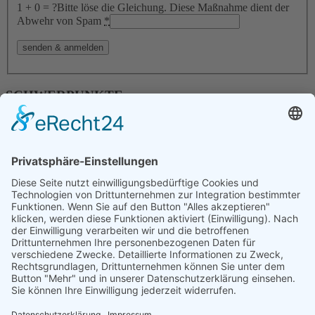
1 + 0 = ?
Bitte löse die Gleichung. Diese Maßnahme dient der
Abwehr von Spam
*
SCHWERPUNKTE
– Externer Gefahrgutbeauftragter
– Schulungen für Berufskraftfahrer
– Schulungen im Gefahrgutbereich
Firmenanschrift
Norbert Teriete GmbH & Co. KG
Gustav-Becker-Straße 9
46397 Bocholt
Deutschland
Kontaktmöglichkeiten
Telefon: +49 2871 – 12584
Telefax: +49 2871 – 186440